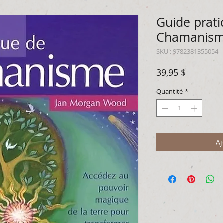
Guide prat
Chamanis
SKU : 9782381355054
Prix
39,95 $
Quantité
*
Aj