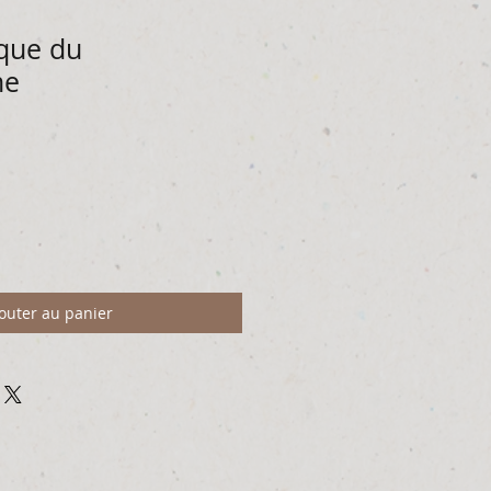
ique du
me
outer au panier