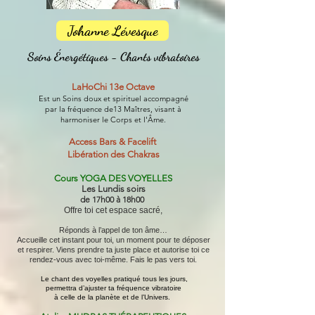
Johanne Lévesque
Soins Énergétiques - Chants vibratoires
LaHoChi 13e Octave
Est un Soins doux et spirituel accompagné
par la fréquence de13 Maîtres, visant à
harmoniser le Corps et l'Âme.
Access Bars & Facelift
Libération des Chakras​
Cours YOGA DES VOYELLES
Les Lundis soirs
de 17h00 à 18h00
Offre toi cet espace sacré,
Réponds à l’appel de ton âme…
Accueille cet instant pour toi, un moment pour te déposer
et respirer. Viens prendre ta juste place et autorise toi ce
rendez-vous avec toi-même. Fais le pas vers toi.​
Le chant des voyelles pratiqué tous les jours,
permettra d’ajuster ta fréquence vibratoire
à celle de la planète et de l’Univers.