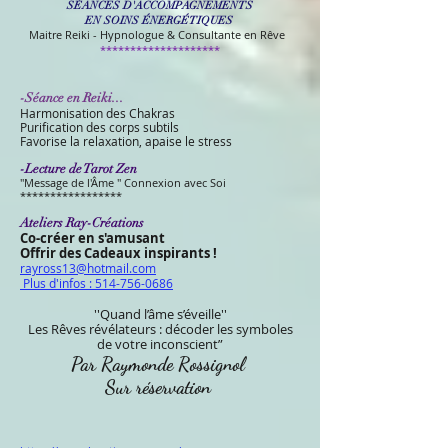
SÉANCES D'ACCOMPAGNEMENTS
EN SOINS ÉNERGÉTIQUES
M
aitre Reiki - Hypnologue
& Consultante en Rêve
********************
-Séance en Reiki...
Harmonisation des Chakras
Purification des corps subtils
Favorise la relaxation, apaise le stress
​-Lecture de Tarot Zen
''Message de l'Âme '' Connexion avec Soi
*****************​
Ateliers Ray-Créations
Co
-
créer en s'amusant
Offrir des Cadeaux inspirants !
rayross13@hotmail.com
Plus d'infos : 514-756-0686
''Quand l’âme s’éveille''
Les Rêves révélateurs : décoder les symboles
de votre inconscient”
Par Raymonde Rossignol
Sur réservation