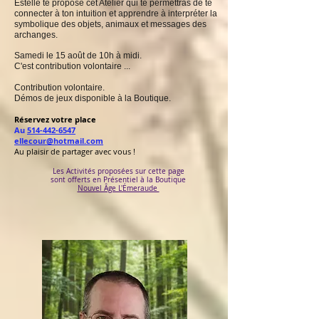
Estelle te propose cet Atelier qui te permettras de te
connecter à ton intuition et apprendre à interpréter la
symbolique des objets, animaux et messages des
archanges.
Samedi le 15 août de 10h à midi.
C'est contribution volontaire ...
Contribution volontaire.
Démos de jeux disponible à la Boutique.
Réservez votre place
Au
514-442-6547
ellecour@hotmail.com
Au plaisir de partager avec vous !
Les Activités proposées sur cette page
sont offerts en
Présentiel à la Boutique
Nouvel Âge L'Émeraude