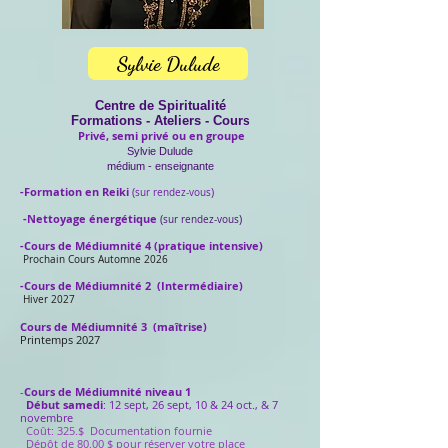
Sylvie Dulude
Centre de Spiritualité
Formations - Ateliers - Cour
s
Privé, semi privé ou en groupe
Sylvie Dulude
médium - enseignante
-Formation en Reiki
(
)
sur rendez-vous
-Nettoyage énergétique
(
)
sur rendez-vous
-Cours de Médiumnité 4 (pratique intensive)
Prochain Cours Automne 2026
-Cours de Médiumnité 2 (Intermédiaire)
Hiver 2027
Cours de Médiumnité 3 (maîtrise)
Printemps 2027
-
Cours de Médiumnité niveau 1
Début samedi
: 12 sept, 26 sept, 10 & 24 oct., & 7
novembre
Coût: 325.$
Documentation fournie
Dépôt de 80.00 $
pour réserver votre place