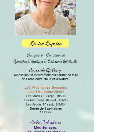
Louise Laprise
Bouger en Conscience
Approches
Holistiques &
Croissance Spirituelle
Cours de Qi Gong
Méditation en mouvement qui permet de faire
des liens entre Nous et la Nature.
Les Prochaines Sessions
pour l'Automne 2026 :
Les Mardis 15 sept...18h30
Les Mercredis 16 sept...18h30
Les Jeudis 17 sept...10h00
Durée de 9 semaines
******
Atelier Vibratoire
Méditer avec