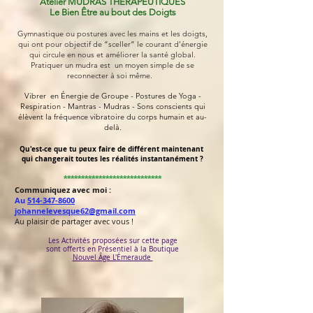
Atelier MUDRAS THÉRAPEUTIQUES
Le Bien Être au bout des Doigts
Gymnastique
ou postures avec les mains et les doigts,
qui ont pour objectif de “sceller” le courant d’énergie
qui circule en nous et améliorer la santé global.
Pratiquer un mudra est un moyen simple de se
reconnecter à soi même.
Vibrer en ​Énergie de Groupe - Postures de Yoga -
Respiration - Mantras - Mudras - Sons conscients qui
élèvent la fréquence vibratoire du corps humain et au-
delà.
Qu'est-ce que tu peux faire de différent maintenant
qui changerait toutes les réalités instantanément ?
*************
*******
*******
*
Communiquez avec moi :
Au
514-347-8600
johannelevesque62@gmail.com
Au plaisir de partager avec vous !
Les Activités proposées sur cette page
sont offerts en
Présentiel à la Boutique
Nouvel Âge L'Émeraude