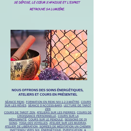
SE DÉPOSE, LE CŒUR S’APAISSE ET L’ESPRIT
RETROUVE SA LUMIÈRE.
NOUS OFFRONS DES SOINS ÉNERGÉTIQUES,
ATELIERS ET COURS EN PRÉSENTIEL
SÉANCE REIKI
,
FORMATION EN REIKI NIV-1-2-3-MAÎTRE
,
COURS
SUR LES RÊVES
,
SÉANCE D'ACCESS-BARS,
LECTURE DE TAROT
ZEN
COURS DE TAROT ZEN,
ATELIERS SUR LES PIERRES,
COURS DE
CROISSANCE PERSONNELLE,
COURS SUR LA
MÉDIUMNITÉ
,
COURS SUR LE PENDULE,
SESSIONS DE QI
GONG,
YOGA DES VOYELLES,
ATELIER SUR LES MUDRAS,
ATELIER DE LIBÉRATION
,
SOIRÉES DE MÉDITATION UN CHEMIN
INATTENDU VERS SOI, ÉNERGÉTIQUE,
PURIFICATION &