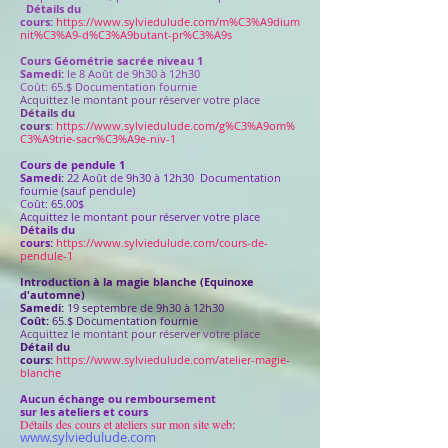
Détails du
cours:
https://www.sylviedulude.com/m%C3%A9dium
nit%C3%A9-d%C3%A9butant-pr%C3%A9s
Cours Géométrie sacrée niveau 1
Samedi:
le 8 Août de 9h30 à 12h30
Coût: 65.$ Documentation fournie
Acquittez le montant pour réserver votre place
Détails du
cours
:
https://www.sylviedulude.com/g%C3%A9om%
C3%A9trie-sacr%C3%A9e-niv-1
Cours de pendule 1
Samedi:
22 Août de 9h30 à 12h30 Documentation
fournie (sauf pendule)
Coût: 65.00$
Acquittez le montant pour réserver votre place
Détails du
cours:
https://www.sylviedulude.com/cours-de-
pendule-1
Introduction à la magie blanche (Equinoxe
d'automne)
Samedi:
19 septembre de 9h30 à 12h30
Coût:
65.$ Documentation fournie
Acquittez le montant pour réserver votre place
Détail du
cours:
https://www.sylviedulude.com/atelier-magie-
blanche
Aucun échange ou remboursement
sur les ateliers et cours
:
Détails des cours et ateliers sur mon site web
www.sylviedulude.com