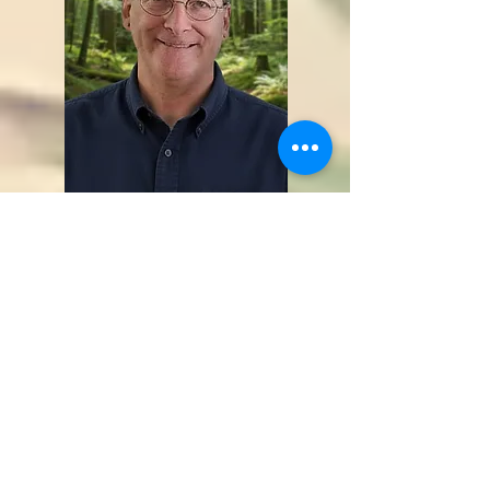
Benoît Proulx
Un Chemin inattendu vers soi
via la Méditation
L
a vie nous fait basculer souvent vers une voie que l'on
ne croyait pas possible auparavant, personnellement,
cette voie m’a amenée vers une destination où j’y ai
découvert une perspective totalement inconnue.
Face à ces opportunités, deux options ce sont offertes à
moi : choisir de suivre cette voie, ou bien l’ignorer ??? ...
​Pour ma part, depuis quelques années, j’ai choisi de
suivre ce chemin, via la Méditation.