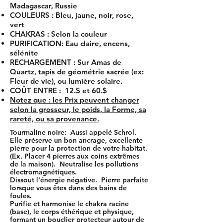
Madagascar, Russie
COU
LEURS
: Bleu, jaune, noir, rose,
vert
CHAKRAS
: Selon la couleur
PURIFICATION
: Eau claire, encens,
sélénite
RECHARGEMENT
: Sur Amas de
Quartz, tapis de géométrie sacrée (ex:
Fleur de vie), ou lumière solaire.​
COÛT ENTRE :
12.$ et 60.$
Notez que : les Prix peuvent changer
selon la grosseur, le poids, la Forme, sa
rareté, ou sa provenance.
Tourmaline noire: Aussi appelé Schrol.
Elle préserve un bon ancrage, excellente
pierre pour la protection de votre habitat.
(Ex. Placer 4 pierres aux coins extrêmes
de la maison). Neutralise les pollutions
électromagnétiques.
Dissout l'énergie négative. Pierre parfaite
lorsque vous êtes dans des bains de
foules.
Purifie et harmonise le chakra racine
(base), le corps éthérique et physique,
formant un bouclier protecteur autour de