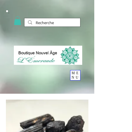
ME
NU