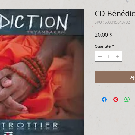
CD-Bénédic
SKU : 609015643792
Prix
20,00 $
Quantité
*
Aj