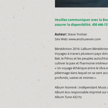
Veuillez communiquer avec la Bo
assurer la disponibilité. 450 446-13
Auteur:
Steve Trottier
Site Web:
www.anshuseven.com
Bénédiction 2016: L’album Bénédicti
Voyagez à travers plusieurs pays dont l’
Bali, le Pérou et les peuples autoch
cultiver la paix et l’harmonie intérieur
« Un voyage éthérique entre le rêve et
pèlerinage dans lequel on se sent ac
profonds, vastes et intimes ».
Album Nominé : Indépendant Music 
Album éco-responsable imprimé sur d
Album Tune 432 hz