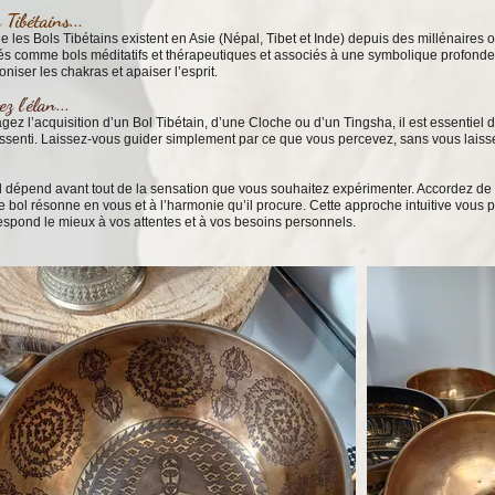
 Tibétains...
ue les Bols Tibétains existent en Asie (Népal, Tibet et Inde) depuis des millénaires o
és comme bols méditatifs et thérapeutiques et associés à une symbolique profonde, 
iser les chakras et apaiser l’esprit.
 l'élan...
ez l’acquisition d’un Bol Tibétain, d’une Cloche ou d’un Tingsha, il est essentiel d
 ressenti. Laissez-vous guider simplement par ce que vous percevez, sans vous laiss
l dépend avant tout de la sensation que vous souhaitez expérimenter. Accordez de 
bol résonne en vous et à l’harmonie qu’il procure. Cette approche intuitive vous p
respond le mieux à vos attentes et à vos besoins personnels.