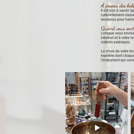
À propos des bols
Il est bon à savoir q
culturellement class
reconnus pour harmon
Quand vous sentez
Lorsque vous envisag
intuition et à votre
critères extérieurs.
Le choix de votre bo
manière dont chaque 
l’instrument qui cor