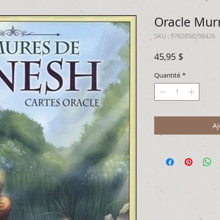
Oracle Mur
SKU : 9782858298426
Prix
45,95 $
Quantité
*
Aj