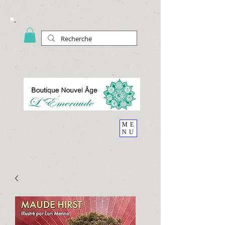
ME
NU