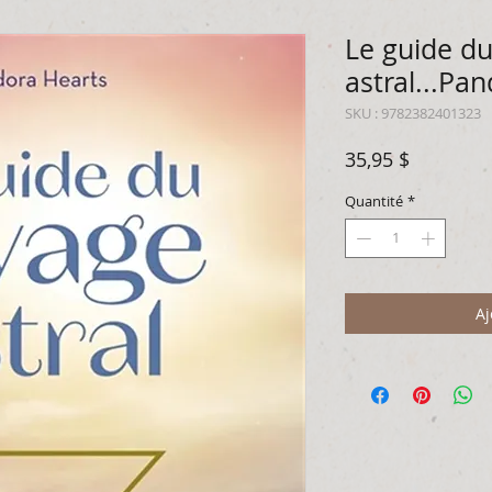
Le guide d
astral...Pa
SKU : 9782382401323
Prix
35,95 $
Quantité
*
Aj