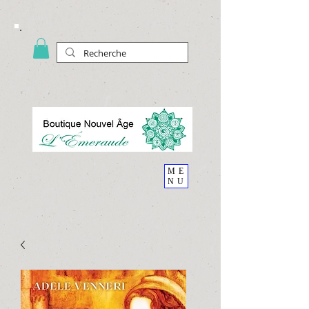
ME
NU