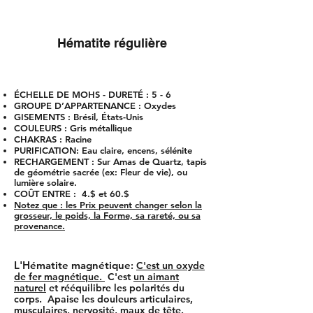
Hématite régulière
ÉCHELLE DE MOHS - DURETÉ
: 5 - 6
GROUPE D’APPARTENANCE : Oxydes
GISEMENTS
: Brésil, États-Unis
COU
LEURS
: Gris métallique
CHAKRAS
: Racine
PURIFICATION
: Eau claire, encens, sélénite
RECHARGEMENT
: Sur Amas de Quartz, tapis
de géométrie sacrée (ex: Fleur de vie), ou
lumière solaire.​
COÛT ENTRE :
4.$ et 60.$
Notez que : les Prix peuvent changer selon la
grosseur, le poids, la Forme, sa rareté, ou sa
provenance.
L'Hématite magnétique
:
C'est un oxyde
de fer magnétique.
C'est
un aimant
naturel
et rééquilibre les polarités du
corps. Apaise les douleurs articulaires,
musculaires, nervosité, maux de tête.