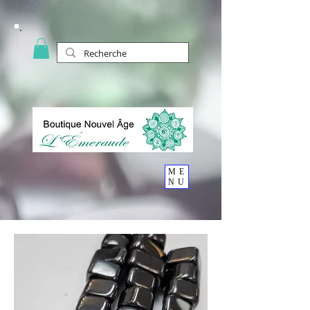
ME
NU