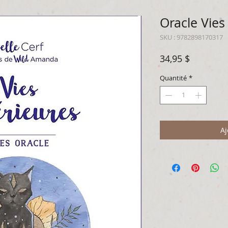
Oracle Vies
SKU : 9782898170317
Prix
34,95 $
Quantité
*
Aj