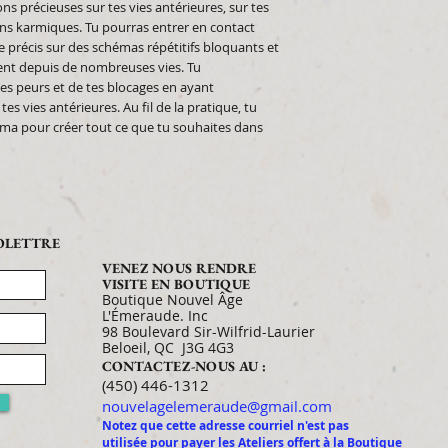
ns précieuses sur tes vies antérieures, sur tes
ons karmiques. Tu pourras entrer en contact
e précis sur des schémas répétitifs bloquants et
ment depuis de nombreuses vies. Tu
es peurs et de tes blocages en ayant
es vies antérieures. Au fil de la pratique, tu
rma pour créer tout ce que tu souhaites dans
FOLETTRE
VENEZ NOUS RENDRE
VISITE EN BOUTIQUE
Boutique Nouvel Âge
L'Émeraude. Inc
98 Boulevard Sir-Wilfrid-Laurier
Beloeil, QC J3G 4G3
CONTACTEZ-NOUS AU :
​​​​​​​​​​​​​​​​​​​​(450) 446-1312
nouvelagelemeraude@gmail.com
Notez que cette adresse courriel n'est pas
utilisée pour payer les Ateliers offert à la Boutique