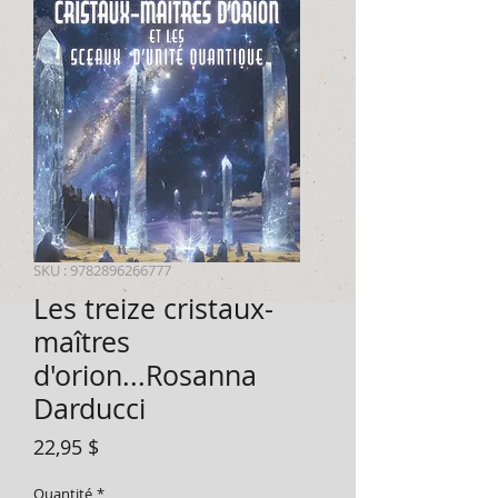
SKU : 9782896266777
Les treize cristaux-
maîtres
d'orion...Rosanna
Darducci
Prix
22,95 $
Quantité
*