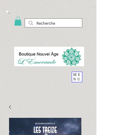
ME
NU