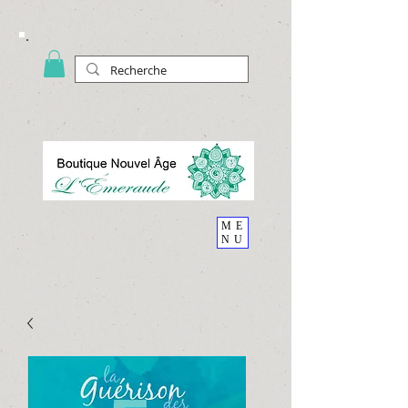
ME
NU