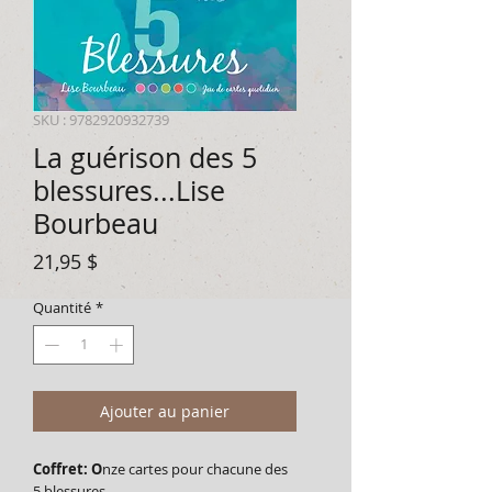
SKU : 9782920932739
La guérison des 5
blessures...Lise
Bourbeau
Prix
21,95 $
Quantité
*
Ajouter au panier
Coffret: O
nze cartes pour chacune des
5 blessures.