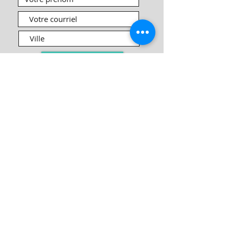
S'abonner maintenant !
VENEZ NOUS RENDRE
VISITE EN BOUTIQUE
Boutique Nouvel Âge
L'Émeraude. Inc
98 Boulevard Sir-Wilfrid-Laurier
Beloeil, QC J3G 4G3
CONTACTEZ-NOUS AU :
​​​​​​​​​​​​​​​​​​​​(450)
446-1312
nouvelagelemeraude@gmail.com
Notez que cette adresse courriel n'est pas
utilisée pour payer les Ateliers offert à la
Boutique communiquez avec nous pour plus
d'informations.
SVP utilisez le Gran
d Stationnement
derrière la bâtiment en passant par
la rue Brousseau.