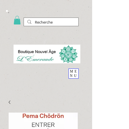
ME
NU