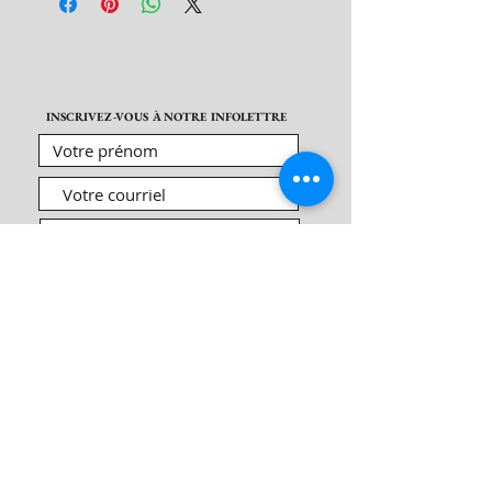
INSCRIVEZ-VOUS À NOTRE INFOLETTRE
S'abonner maintenant !
VENEZ NOUS RENDRE
VISITE EN BOUTIQUE
Boutique Nouvel Âge
L'Émeraude. Inc
98 Boulevard Sir-Wilfrid-Laurier
Beloeil, QC J3G 4G3
CONTACTEZ-NOUS AU :