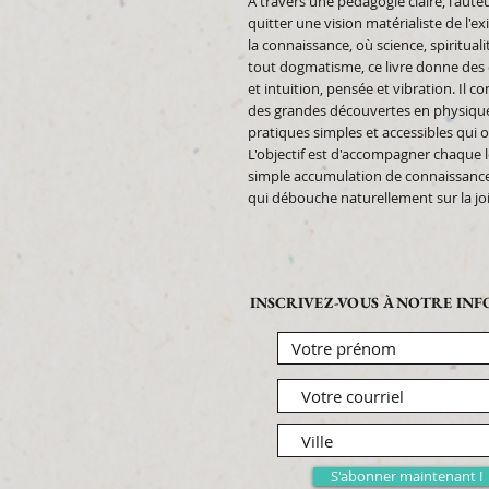
À travers une pédagogie claire, l'aute
quitter une vision matérialiste de l'
la connaissance, où science, spiritual
tout dogmatisme, ce livre donne des cl
et intuition, pensée et vibration. Il
des grandes découvertes en physique 
pratiques simples et accessibles qui 
L'objectif est d'accompagner chaque l
simple accumulation de connaissances
qui débouche naturellement sur la joi
INSCRIVEZ-VOUS À NOTRE IN
S'abonner maintenant !