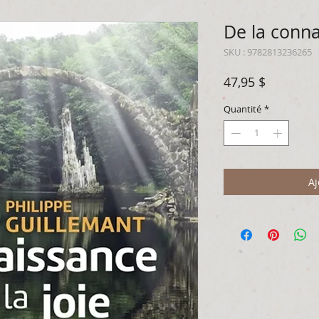
De la conna
SKU : 9782813236265
Prix
47,95 $
Quantité
*
Aj