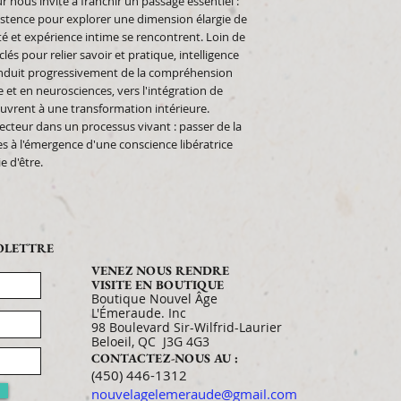
ur nous invite à franchir un passage essentiel :
existence pour explorer une dimension élargie de
ité et expérience intime se rencontrent. Loin de
és pour relier savoir et pratique, intelligence
 conduit progressivement de la compréhension
et en neurosciences, vers l'intégration de
ouvrent à une transformation intérieure.
ecteur dans un processus vivant : passer de la
 à l'émergence d'une conscience libératrice
e d'être.
FOLETTRE
VENEZ NOUS RENDRE
VISITE EN BOUTIQUE
Boutique Nouvel Âge
L'Émeraude. Inc
98 Boulevard Sir-Wilfrid-Laurier
Beloeil, QC J3G 4G3
CONTACTEZ-NOUS AU :
​​​​​​​​​​​​​​​​​​​​(450) 446-1312
nouvelagelemeraude@gmail.com