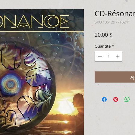
CD-Résona
SKU : 061297716241
Prix
20,00 $
Quantité
*
Aj